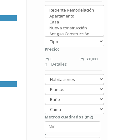
Precio:
(₱).
0
(₱).
500,000
Detalles
Metros cuadrados (m2)
-