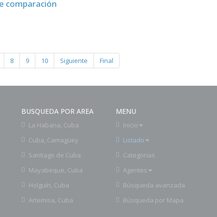
8
9
10
Siguiente
Final
BUSQUEDA POR AREA
MENU
La Habana, Cuba
Inicio
Cuba, Camagüey
Listado
Santiago de Cuba
Categorias
Mayabeque, Cuba
Agentes
Holguín, Cuba
Búsqueda avanzada
Artemisa, Cuba
Búsqueda por Mapa