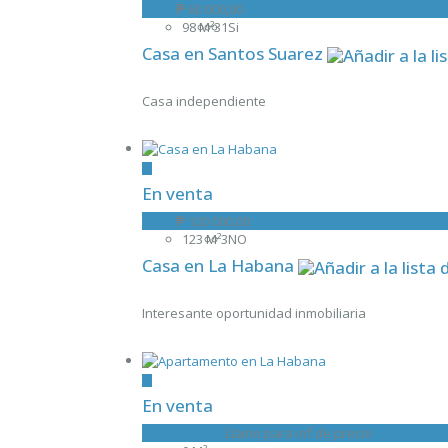
Casa
₱ 60 000,00
98 M²
3
1
Si
Casa en Santos Suarez
Casa independiente
En venta
Casa
₱ 120 000,00
123 M²
3
NO
Casa en La Habana
Interesante oportunidad inmobiliaria
En venta
Apartamento
Llame para inf de precio