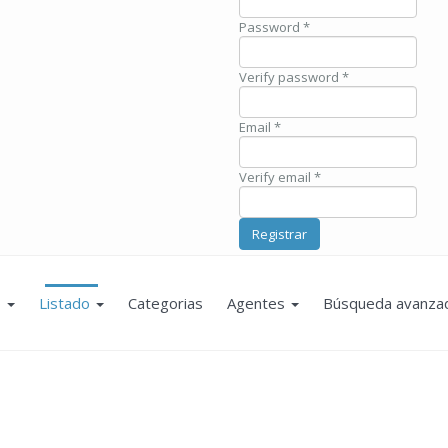
Password *
Verify password *
Email *
Verify email *
Registrar
o
Listado
Categorias
Agentes
Búsqueda avanza