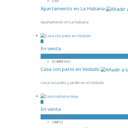
0 M²
Apartamento en La Habana
Apartamento en La Habana
En venta
Casa
₱ 86 000,00
81 M²
4
1
NO
Casa con patio en Vedado
Casa con patio y jardín en el Vedado.
En venta
Casa
₱ 90 000,00
0 M²
3
2