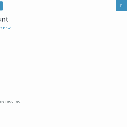
unt
er now!
are required.