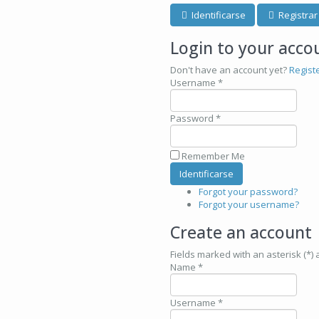
Identificarse
Registrar
Login to your acco
Don't have an account yet?
Regist
Username *
Password *
Remember Me
Forgot your password?
Forgot your username?
Create an account
Fields marked with an asterisk (*) 
Name *
Username *