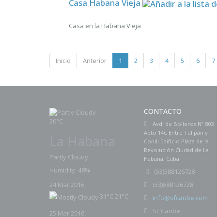
Casa Habana Vieja
Casa en la Habana Vieja
Inicio
Anterior
1
2
3
4
5
6
7
CONTACTO
30°C
Avd. de Bolleros Nº 803
Apto 14C Entre Tulipán y
La Habana
Conill Edificio Plaza de la
Revolución Ciudad de La
Partly Cloudy
Habana, Cuba.
Humidity: 48%
(
53)588126728
53)588126728
24 Mar 2016
(
31°C
21°C
info@sfcaribe.com
SF Caribe
25 Mar 2016