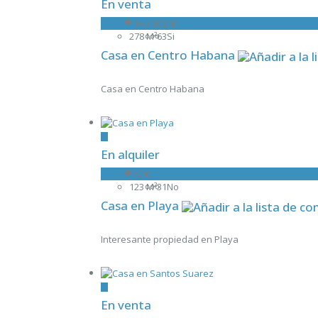
En venta
Casa
₱ 150 000,00
278 M²
6
3
Si
Casa en Centro Habana
Casa en Centro Habana
En alquiler
Casa
₱ 0,00
123 M²
3
1
No
Casa en Playa
Interesante propiedad en Playa
En venta