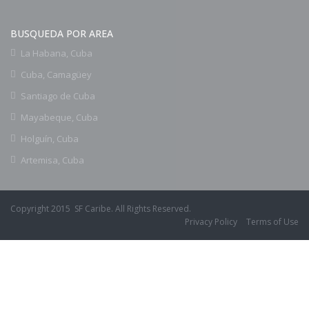
BUSQUEDA POR AREA
La Habana, Cuba
Cuba, Camagüey
Santiago de Cuba
Mayabeque, Cuba
Holguín, Cuba
Artemisa, Cuba
Copyright 2015 SF Caribe. All Rights Reserved.
Privacy Policy
Terms of Use