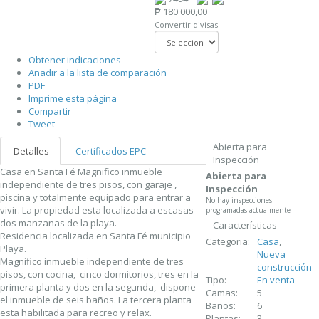
₱ 180 000,00
Convertir divisas:
Obtener indicaciones
Añadir a la lista de comparación
PDF
Imprime esta página
Compartir
Tweet
Abierta para
Detalles
Certificados EPC
Inspección
Casa en Santa Fé Magnifico inmueble
Abierta para
independiente de tres pisos, con garaje ,
Inspección
piscina y totalmente equipado para entrar a
No hay inspecciones
vivir. La propiedad esta localizada a escasas
programadas actualmente
dos manzanas de la playa.
Características
Residencia localizada en Santa Fé municipio
Categoria:
Casa
,
Playa.
Nueva
Magnifico inmueble independiente de tres
construcción
pisos, con cocina, cinco dormitorios, tres en la
Tipo:
En venta
primera planta y dos en la segunda, dispone
Camas:
5
el inmueble de seis baños. La tercera planta
Baños:
6
esta habilitada para recreo y relax.
Plantas:
3