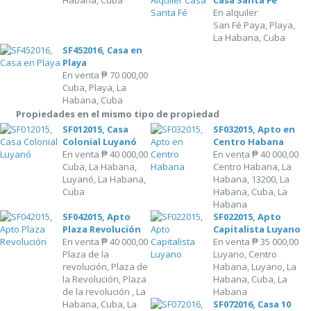
Habana, Cuba
Casa Santa Fé
En alquiler
San Fé Paya, Playa,
La Habana, Cuba
SF452016, Casa en
Playa
En venta
₱ 70 000,00
Cuba, Playa, La
Habana, Cuba
Propiedades en el mismo tipo de propiedad
SF012015, Casa
SF032015, Apto en
Colonial Luyanó
Centro Habana
En venta
₱ 40 000,00
En venta
₱ 40 000,00
Cuba, La Habana,
Centro Habana, La
Luyanó, La Habana,
Habana, 13200, La
Cuba
Habana, Cuba, La
Habana
SF042015, Apto
SF022015, Apto
Plaza Revolución
Capitalista Luyano
En venta
₱ 40 000,00
En venta
₱ 35 000,00
Plaza de la
Luyano, Centro
revolución, Plaza de
Habana, Luyano, La
la Revolución, Plaza
Habana, Cuba, La
de la revolución , La
Habana
Habana, Cuba, La
SF072016, Casa 10