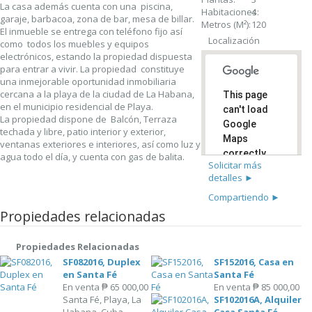
La casa además cuenta con una piscina,
Habitaciones:
4
garaje, barbacoa, zona de bar, mesa de billar.
Metros (M²):
120
El inmueble se entrega con teléfono fijo así
Localización
como todos los muebles y equipos
electrónicos, estando la propiedad dispuesta
para entrar a vivir. La propiedad constituye
una inmejorable oportunidad inmobiliaria
cercana a la playa de la ciudad de La Habana,
This page
en el municipio residencial de Playa.
can't load
La propiedad dispone de Balcón, Terraza
Google
techada y libre, patio interior y exterior,
Maps
ventanas exteriores e interiores, así como luz y
correctly.
agua todo el día, y cuenta con gas de balita.
Solicitar más
detalles ►
Do you
OK
own this
Compartiendo ►
website?
Propiedades relacionadas
Propiedades Relacionadas
SF082016, Duplex
SF152016, Casa en
en Santa Fé
Santa Fé
En venta
₱ 65 000,00
En venta
₱ 85 000,00
Santa Fé, Playa, La
SF102016A, Alquiler