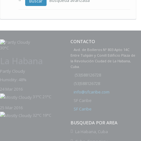
Busqueda avanzada
Buscar
CONTACTO
30°C
Avd. de Bolleros Nº 803 Apto 14C
Entre Tulipán y Conill Edificio Plaza de
La Habana
la Revolución Ciudad de La Habana,
Cuba.
Partly Cloudy
(
53)588126728
Humidity: 48%
53)588126728
(
24 Mar 2016
info@sfcaribe.com
31°C
21°C
SF Caribe
25 Mar 2016
SF Caribe
32°C
19°C
BUSQUEDA POR AREA
La Habana, Cuba