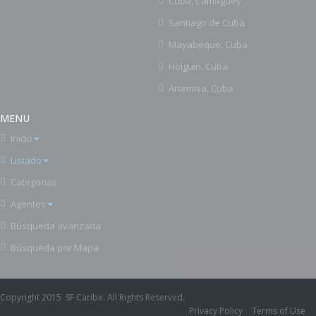
Cuba, Camagüey
Santiago de Cuba
Mayabeque, Cuba
Holguín, Cuba
Artemisa, Cuba
MENU
Inicio
Listado
Categorias
Agentes
Búsqueda avanzada
Búsqueda por Mapa
Copyright 2015 SF Caribe. All Rights Reserved.
Privacy Policy
Terms of Use