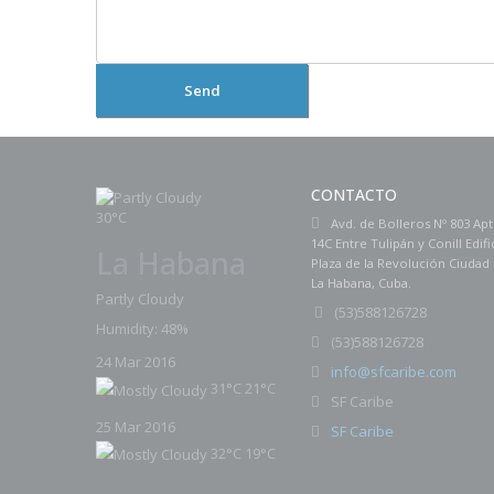
Send
CONTACTO
30°C
Avd. de Bolleros Nº 803 Ap
14C Entre Tulipán y Conill Edifi
La Habana
Plaza de la Revolución Ciudad
La Habana, Cuba.
Partly Cloudy
(
53)588126728
Humidity: 48%
53)588126728
(
24 Mar 2016
info@sfcaribe.com
31°C
21°C
SF Caribe
25 Mar 2016
SF Caribe
32°C
19°C