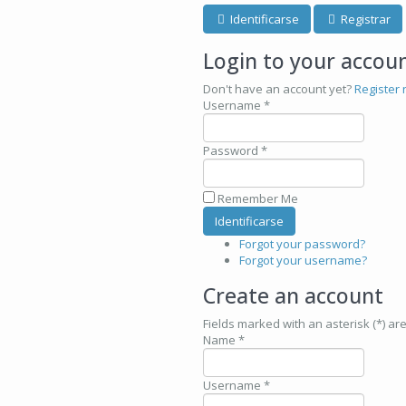
Identificarse
Registrar
Login to your accou
Don't have an account yet?
Register 
Username *
Password *
Remember Me
Forgot your password?
Forgot your username?
Create an account
Fields marked with an asterisk (*) ar
Name *
Username *