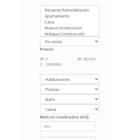
Precio:
(₱).
0
(₱).
500,000
Detalles
Metros cuadrados (m2)
-