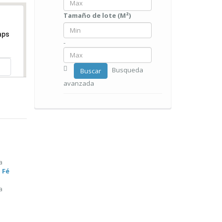
Tamaño de lote (M²)
aps
-
Busqueda
Buscar
avanzada
a
 Fé
a