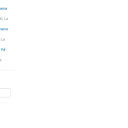
bana
0, La
uyano
 La
 Fé
a