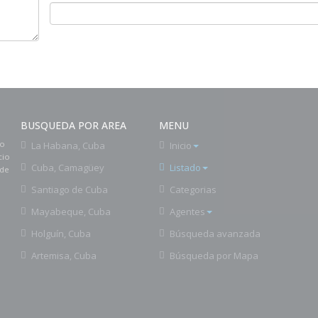
BUSQUEDA POR AREA
MENU
to
La Habana, Cuba
Inicio
cio
Cuba, Camagüey
Listado
 de
Santiago de Cuba
Categorias
Mayabeque, Cuba
Agentes
Holguín, Cuba
Búsqueda avanzada
Artemisa, Cuba
Búsqueda por Mapa