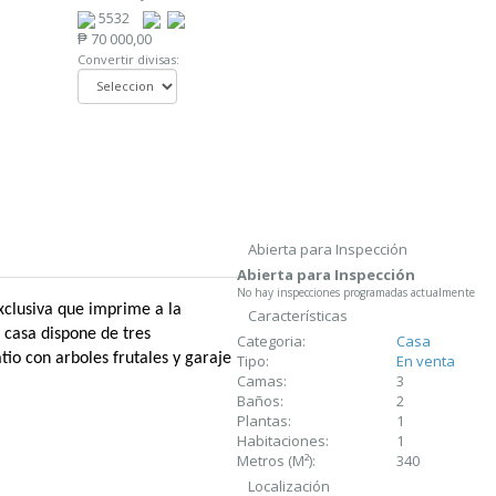
5532
₱ 70 000,00
Convertir divisas:
Abierta para Inspección
Abierta para Inspección
No hay inspecciones programadas actualmente
xclusiva que imprime a la
Características
 casa dispone de tres
Categoria:
Casa
tio con arboles frutales y garaje
Tipo:
En venta
Camas:
3
Baños:
2
Plantas:
1
Habitaciones:
1
Metros (M²):
340
Localización