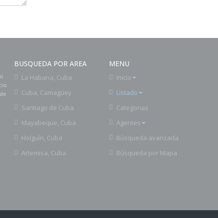
BUSQUEDA POR AREA
MENU
to
La Habana, Cuba
Inicio
cio
Cuba, Camagüey
Listado
 de
Santiago de Cuba
Categorias
Mayabeque, Cuba
Agentes
Holguín, Cuba
Búsqueda avanzada
Artemisa, Cuba
Búsqueda por Mapa