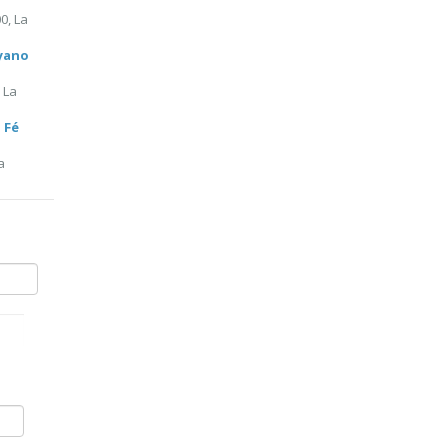
0, La
uyano
 La
 Fé
a