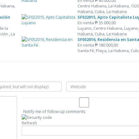
En venta
₱ 40 000,00
 Habana,
Centro Habana, La Habana, 1320
Habana, Cuba, La Habana
ución
SF022015, Apto Capitalista L
En venta
₱ 35 000,00
de la
Luyano, Centro Habana, Luyano,
ción , La
Habana, Cuba, La Habana
SF052016, Residencia en Santa
En venta
₱ 180 000,00
Santa Fé, Playa, La Habana, Cub
Notify me of follow-up comments
Refresh