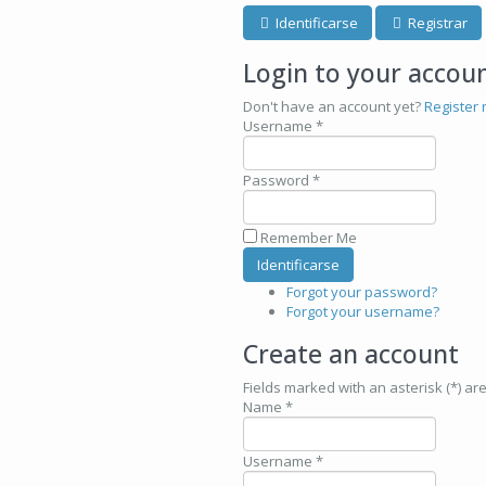
Identificarse
Registrar
Login to your accou
Don't have an account yet?
Register 
Username *
Password *
Remember Me
Forgot your password?
Forgot your username?
Create an account
Fields marked with an asterisk (*) ar
Name *
Username *