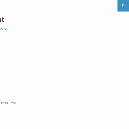
nt
now!
e required.