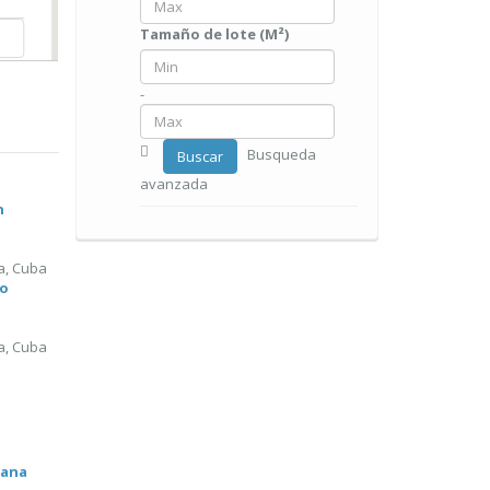
Tamaño de lote (M²)
-
Busqueda
Buscar
avanzada
n
a, Cuba
ro
a, Cuba
bana