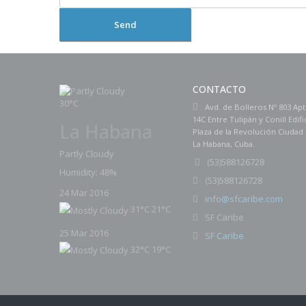
Send
CONTACTO
30°C
Avd. de Bolleros Nº 803 Ap
14C Entre Tulipán y Conill Edifi
La Habana
Plaza de la Revolución Ciudad
La Habana, Cuba.
Partly Cloudy
(
53)588126728
Humidity: 48%
53)588126728
(
24 Mar 2016
info@sfcaribe.com
31°C
21°C
SF Caribe
25 Mar 2016
SF Caribe
32°C
19°C