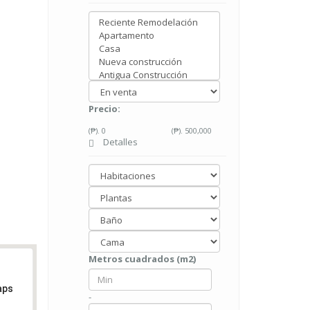
Precio:
(₱).
0
(₱).
500,000
Detalles
Metros cuadrados (m2)
aps
-