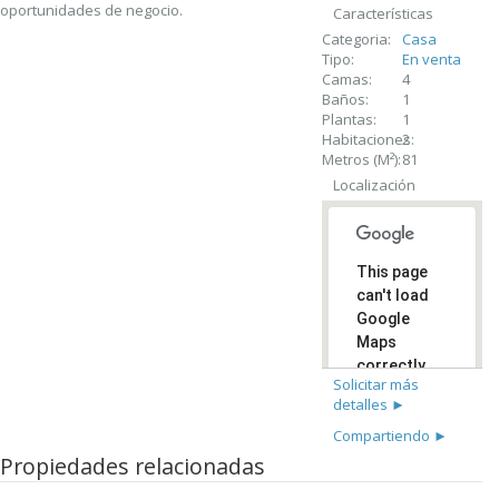
oportunidades de negocio.
Características
Categoria:
Casa
Tipo:
En venta
Camas:
4
Baños:
1
Plantas:
1
Habitaciones:
2
Metros (M²):
81
Localización
This page
can't load
Google
Maps
correctly.
Solicitar más
detalles ►
Do you
OK
own this
Compartiendo ►
website?
Propiedades relacionadas