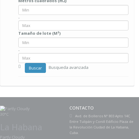
Metros cuadrados (m2)
-
Tamaño de lote (M²)
-
Busqueda avanzada
Buscar
CONTACTO
30°C
Avd. de Bolleros Nº 803 Apto 14C
Entre Tulipán y Conill Edificio Plaza de
La Habana
la Revolución Ciudad de La Habana,
Cuba.
Partly Cloudy