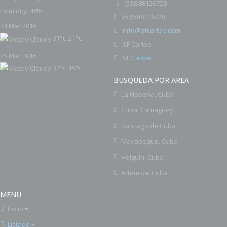
(
53)588126728
Humidity: 48%
53)588126728
(
24 Mar 2016
info@sfcaribe.com
31°C
21°C
SF Caribe
25 Mar 2016
SF Caribe
32°C
19°C
BUSQUEDA POR AREA
La Habana, Cuba
Cuba, Camagüey
Santiago de Cuba
Mayabeque, Cuba
Holguín, Cuba
Artemisa, Cuba
MENU
Inicio
Listado