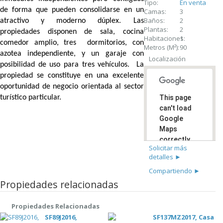
Tipo:
En venta
de forma que pueden consolidarse en un
Camas:
3
Baños:
2
atractivo y moderno dúplex. Las
Plantas:
2
propiedades disponen de sala, cocina
Habitaciones:
1
comedor amplio, tres
dormitorios, con
Metros (M²):
90
azotea independiente, y un garaje con
Localización
posibilidad de uso para tres vehículos.
La
propiedad se constituye en una excelente
oportunidad de negocio orientada al sector
turístico particular.
This page
can't load
Google
Maps
correctly.
Solicitar más
detalles ►
Do you
OK
own this
Compartiendo ►
website?
Propiedades relacionadas
Propiedades Relacionadas
SF89J2016,
SF137MZ2017, Casa