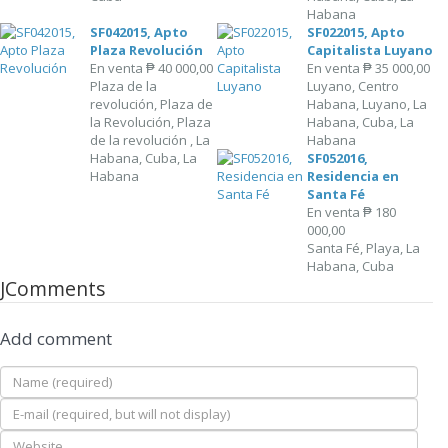
Habana
SF042015, Apto
SF022015, Apto
Plaza Revolución
Capitalista Luyano
En venta
₱ 40 000,00
En venta
₱ 35 000,00
Plaza de la
Luyano, Centro
revolución, Plaza de
Habana, Luyano, La
la Revolución, Plaza
Habana, Cuba, La
de la revolución , La
Habana
Habana, Cuba, La
SF052016,
Habana
Residencia en
Santa Fé
En venta
₱ 180
000,00
Santa Fé, Playa, La
Habana, Cuba
JComments
Add comment