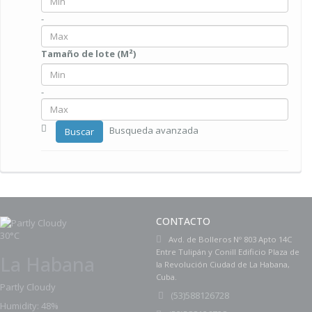
-
Tamaño de lote (M²)
-
Busqueda avanzada
Buscar
CONTACTO
30°C
Avd. de Bolleros Nº 803 Apto 14C
Entre Tulipán y Conill Edificio Plaza de
La Habana
la Revolución Ciudad de La Habana,
Cuba.
Partly Cloudy
(
53)588126728
Humidity: 48%