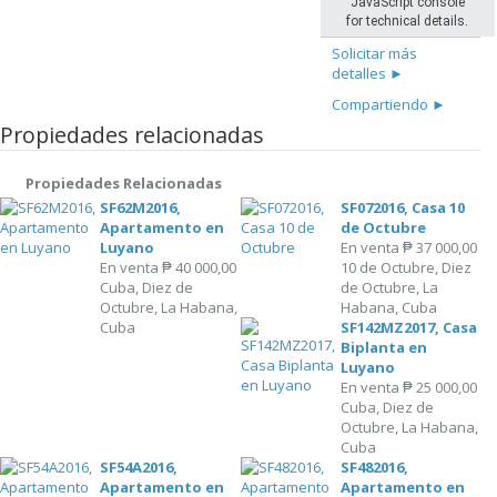
JavaScript console
for technical details.
Solicitar más
detalles ►
Compartiendo ►
Propiedades relacionadas
Propiedades Relacionadas
SF62M2016,
SF072016, Casa 10
Apartamento en
de Octubre
Luyano
En venta
₱ 37 000,00
En venta
₱ 40 000,00
10 de Octubre, Diez
Cuba, Diez de
de Octubre, La
Octubre, La Habana,
Habana, Cuba
Cuba
SF142MZ2017, Casa
Biplanta en
Luyano
En venta
₱ 25 000,00
Cuba, Diez de
Octubre, La Habana,
Cuba
SF54A2016,
SF482016,
Apartamento en
Apartamento en