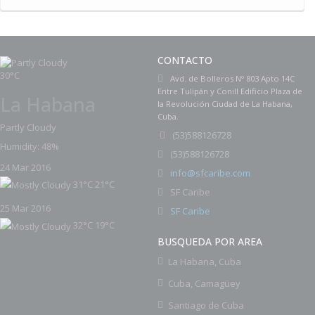
CONTACTO
30°C
Avd. de Bolleros Nº 803 Apto 14C
Entre Tulipán y Conill Edificio Plaza de
La Habana
la Revolución Ciudad de La Habana,
Cuba.
Partly Cloudy
(
53)588126728
Humidity: 48%
53)588126728
(
24 Mar 2016
info@sfcaribe.com
31°C
21°C
SF Caribe
25 Mar 2016
SF Caribe
32°C
19°C
BUSQUEDA POR AREA
La Habana, Cuba
Cuba, Camagüey
Santiago de Cuba