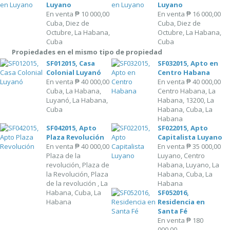
Luyano
Luyano
En venta
₱ 10 000,00
En venta
₱ 16 000,00
Cuba, Diez de
Cuba, Diez de
Octubre, La Habana,
Octubre, La Habana,
Cuba
Cuba
Propiedades en el mismo tipo de propiedad
SF012015, Casa
SF032015, Apto en
Colonial Luyanó
Centro Habana
En venta
₱ 40 000,00
En venta
₱ 40 000,00
Cuba, La Habana,
Centro Habana, La
Luyanó, La Habana,
Habana, 13200, La
Cuba
Habana, Cuba, La
Habana
SF042015, Apto
SF022015, Apto
Plaza Revolución
Capitalista Luyano
En venta
₱ 40 000,00
En venta
₱ 35 000,00
Plaza de la
Luyano, Centro
revolución, Plaza de
Habana, Luyano, La
la Revolución, Plaza
Habana, Cuba, La
de la revolución , La
Habana
Habana, Cuba, La
SF052016,
Habana
Residencia en
Santa Fé
En venta
₱ 180
000,00