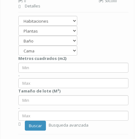
(₱).
0
(₱).
500,000
Detalles
Metros cuadrados (m2)
-
Tamaño de lote (M²)
-
Busqueda avanzada
Buscar