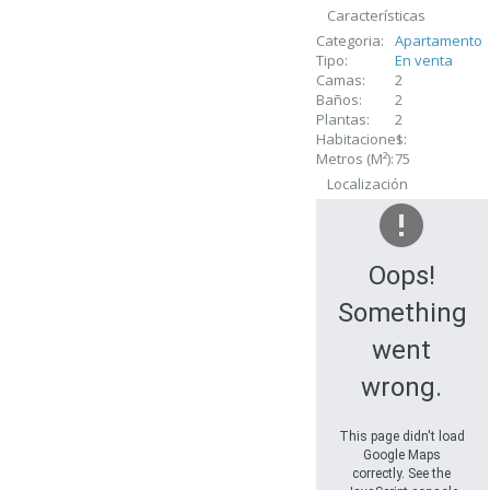
Características
Categoria:
Apartamento
Tipo:
En venta
Camas:
2
Baños:
2
Plantas:
2
Habitaciones:
1
Metros (M²):
75
Localización
Oops!
Something
went
wrong.
This page didn't load
Google Maps
correctly. See the