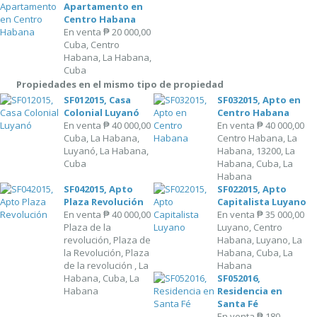
Apartamento en
Centro Habana
En venta
₱ 20 000,00
Cuba, Centro
Habana, La Habana,
Cuba
Propiedades en el mismo tipo de propiedad
SF012015, Casa
SF032015, Apto en
Colonial Luyanó
Centro Habana
En venta
₱ 40 000,00
En venta
₱ 40 000,00
Cuba, La Habana,
Centro Habana, La
Luyanó, La Habana,
Habana, 13200, La
Cuba
Habana, Cuba, La
Habana
SF042015, Apto
SF022015, Apto
Plaza Revolución
Capitalista Luyano
En venta
₱ 40 000,00
En venta
₱ 35 000,00
Plaza de la
Luyano, Centro
revolución, Plaza de
Habana, Luyano, La
la Revolución, Plaza
Habana, Cuba, La
de la revolución , La
Habana
Habana, Cuba, La
SF052016,
Habana
Residencia en
Santa Fé
En venta
₱ 180