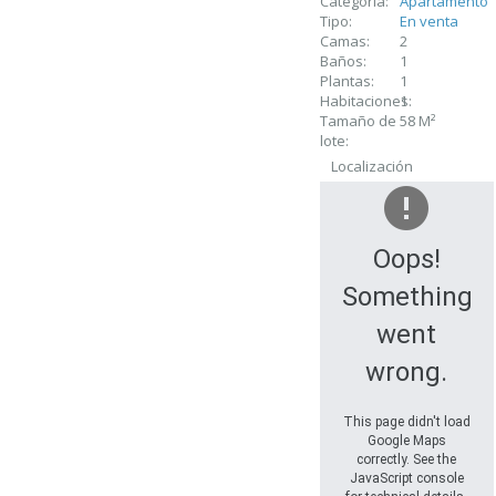
Categoria:
Apartamento
Tipo:
En venta
Camas:
2
Baños:
1
Plantas:
1
Habitaciones:
1
Tamaño de
58 M²
lote:
Localización
Oops!
Something
went
wrong.
This page didn't load
Google Maps
correctly. See the
JavaScript console