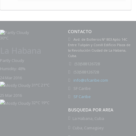
CONTACTO
30°C
Avd. de Bolleros Nº 803 Apto 14C
Entre Tulipán y Conill Edificio Plaza de
La Habana
la Revolución Ciudad de La Habana,
Cuba.
Partly Cloudy
(
53)588126728
Humidity: 48%
53)588126728
(
24 Mar 2016
info@sfcaribe.com
31°C
21°C
SF Caribe
25 Mar 2016
SF Caribe
32°C
19°C
BUSQUEDA POR AREA
La Habana, Cuba
Cuba, Camagüey