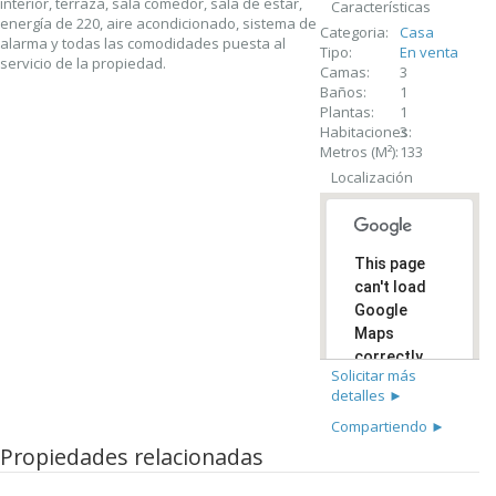
interior, terraza, sala comedor, sala de estar,
Características
energía de 220, aire acondicionado, sistema de
Categoria:
Casa
alarma y todas las comodidades puesta al
Tipo:
En venta
servicio de la propiedad.
Camas:
3
Baños:
1
Plantas:
1
Habitaciones:
3
Metros (M²):
133
Localización
This page
can't load
Google
Maps
correctly.
Solicitar más
detalles ►
Do you
OK
own this
Compartiendo ►
website?
Propiedades relacionadas