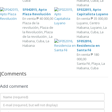
Cuba
Habana, Cuba, La
Habana
SF042015, Apto
SF022015, Apto
Plaza Revolución
Capitalista Luyano
En venta
₱ 40 000,00
En venta
₱ 35 000,00
Plaza de la
Luyano, Centro
revolución, Plaza de
Habana, Luyano, La
la Revolución, Plaza
Habana, Cuba, La
de la revolución , La
Habana
Habana, Cuba, La
SF052016,
Habana
Residencia en
Santa Fé
En venta
₱ 180
000,00
Santa Fé, Playa, La
Habana, Cuba
JComments
Add comment