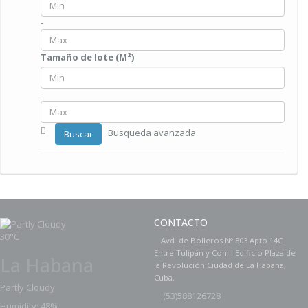
-
Tamaño de lote (M²)
-
Busqueda avanzada
Buscar
CONTACTO
30°C
Avd. de Bolleros Nº 803 Apto 14C
Entre Tulipán y Conill Edificio Plaza de
La Habana
la Revolución Ciudad de La Habana,
Cuba.
Partly Cloudy
(
53)588126728
Humidity: 48%