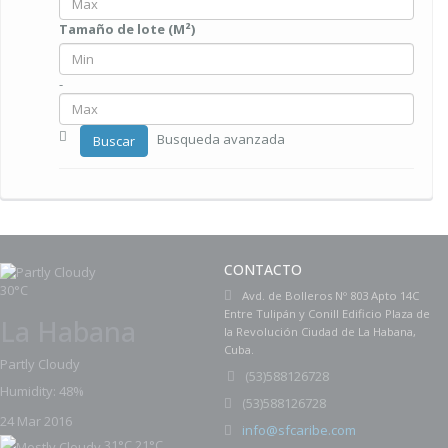
Tamaño de lote (M²)
-
Busqueda avanzada
Buscar
CONTACTO
30°C
Avd. de Bolleros Nº 803 Apto 14C
Entre Tulipán y Conill Edificio Plaza de
La Habana
la Revolución Ciudad de La Habana,
Cuba.
Partly Cloudy
(
53)588126728
Humidity: 48%
53)588126728
(
24 Mar 2016
info@sfcaribe.com
31°C
21°C