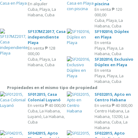
En alquiler
piscina
Cuba, Playa, La
En venta
₱ 120
Habana, Cuba
000,00
Cuba, Playa, La
Habana, Cuba
SF137MZ2017, Casa
SF192016, Dúplex
independiente
en Playa
Playa
En venta
En venta
₱ 128
Playa, Playa, La
000,00
Habana, Cuba
Cuba, Playa, La
SF202016, Exclusivo
Habana, Cuba
Dúplex en Playa
En venta
Playa, Playa, La
Habana, Cuba
Propiedades en el mismo tipo de propiedad
SF012015, Casa
SF032015, Apto en
Colonial Luyanó
Centro Habana
En venta
₱ 40 000,00
En venta
₱ 40 000,00
Cuba, La Habana,
Centro Habana, La
Luyanó, La Habana,
Habana, 13200, La
Cuba
Habana, Cuba, La
Habana
SF042015, Apto
SF022015, Apto