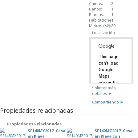
Camas:
2
Baños:
1
Plantas:
1
Habitaciones:
1
Metros (M²):
89
Localización
This page
can't load
Google
Maps
correctly.
Solicitar más
detalles ►
Do you
OK
own this
Compartiendo ►
website?
Propiedades relacionadas
Propiedades Relacionadas
SF148MY2017, Casa
SF140MZ2017, Casa
en Playa
en Playa con