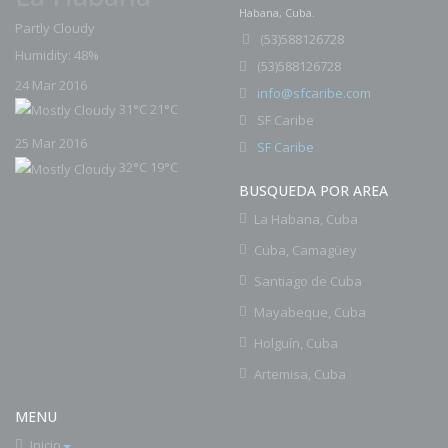
Habana, Cuba.
Partly Cloudy
(
53)588126728
Humidity: 48%
53)588126728
(
24 Mar 2016
info@sfcaribe.com
31°C
21°C
SF Caribe
25 Mar 2016
SF Caribe
32°C
19°C
BUSQUEDA POR AREA
La Habana, Cuba
Cuba, Camagüey
Santiago de Cuba
Mayabeque, Cuba
Holguín, Cuba
Artemisa, Cuba
MENU
Inicio