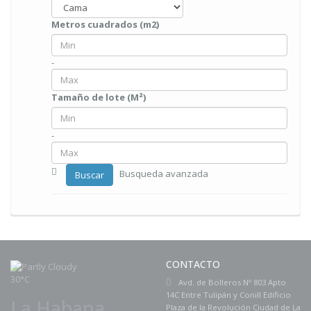
Metros cuadrados (m2)
-
Tamaño de lote (M²)
-
Busqueda avanzada
Buscar
CONTACTO
30°C
Avd. de Bolleros Nº 803 Apto
14C Entre Tulipán y Conill Edificio
La Habana
Plaza de la Revolución Ciudad de La