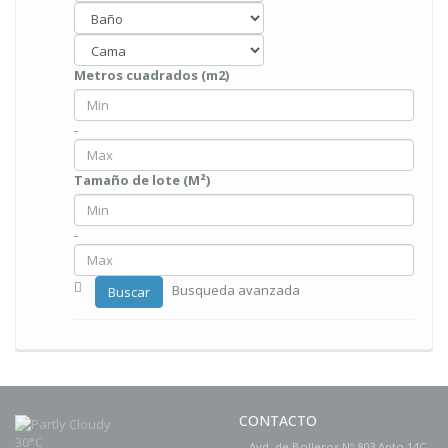
Metros cuadrados (m2)
-
Tamaño de lote (M²)
-
Busqueda avanzada
Buscar
CONTACTO
30°C
Avd. de Bolleros Nº 803 Apto 14C