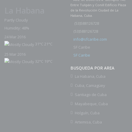
Entre Tulipán y Conill Edificio Plaza
La Habana
de la Revolución Ciudad de La
Habana, Cuba.
Partly Cloudy
(
53)588126728
Humidity: 48%
53)588126728
(
24 Mar 2016
info@sfcaribe.com
31°C
21°C
SF Caribe
25 Mar 2016
SF Caribe
32°C
19°C
BUSQUEDA POR AREA
La Habana, Cuba
Cuba, Camagüey
Santiago de Cuba
Mayabeque, Cuba
Holguín, Cuba
Artemisa, Cuba